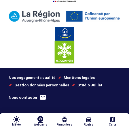
Nos engagements qualité
Mentions légales
Gestion données personnelles
Studio Juillet
Nous contacter
wb_sunny
tram
directions_car
map
Météo
Webcams
Remontées
Routes
Carte