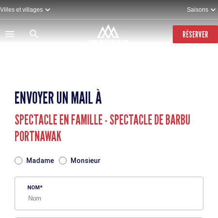
Aller
Villes et villages
Saisons
au
contenu
principal
RÉSERVER
ENVOYER UN MAIL À
SPECTACLE EN FAMILLE - SPECTACLE DE BARBU
PORTNAWAK
TITRE
Madame
Monsieur
NOM