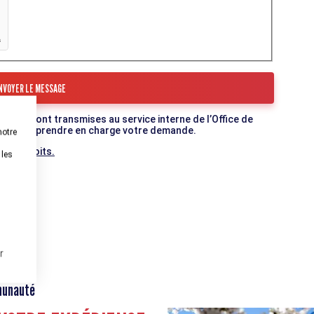
mulaire sont transmises au service interne de l’Office de
c qui va prendre en charge votre demande.
notre
 vos droits.
 les
r
munauté