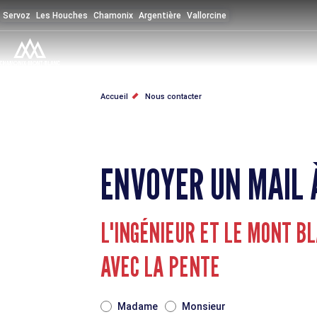
Aller
Servoz
Les Houches
Chamonix
Argentière
Vallorcine
au
contenu
principal
FIL
Accueil
Nous contacter
D'ARIANE
ENVOYER UN MAIL 
L'INGÉNIEUR ET LE MONT B
AVEC LA PENTE
TITRE
Madame
Monsieur