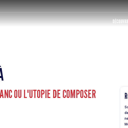
DÉCOUVRIR
À
LANC OU L'UTOPIE DE COMPOSER
R
So
de
ne
M