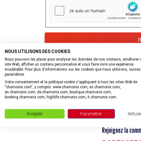
NOUS UTILISONS DES COOKIES
Les informations recueillies à partir de ce for
Tourisme de la Vallée de Chamonix-Mont-Blan
Nous pouvons les placer pour analyser les données de nos visiteurs, améliorer 
site Web, afficher un contenu personnalisé et vous faire vivre une expérience
En savoir plus sur la gestion de vos données et
inoubliable. Pour plus d'informations sur les cookies que nous utilisons, ouvrez
paramètres.
Votre consentement et la politique cookie s'appliquent à tous les sites Web de
"chamonix.com", y compris: www.chamonix.com, es.chamonix.com,
en.chamonix.com, de.chamonix.com, boutique.chamonix.com,
booking.chamonix.com, highlife.chamonix.com, it.chamonix.com.
Accepter
Paramétrer
Refuse
Rejoignez la com