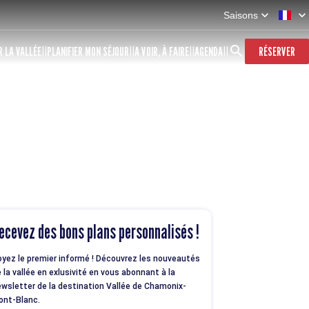
Saisons
 LA VALLÉE
PLANIFIER MON SÉJOUR
A VOIR, À FAIRE
AGENDA
RÉSERVER
ecevez des bons plans personnalisés !
yez le premier informé ! Découvrez les nouveautés
 la vallée en exlusivité en vous abonnant à la
wsletter de la destination Vallée de Chamonix-
ont-Blanc.