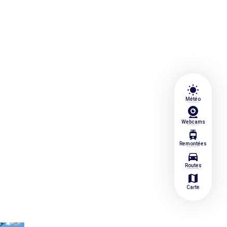
wb_sunny
Météo
Webcams
tram
Remontées
directions_car
Routes
map
Carte