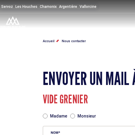
Aller
Servoz
Les Houches
Chamonix
Argentière
Vallorcine
au
contenu
principal
FIL
Accueil
Nous contacter
D'ARIANE
ENVOYER UN MAIL 
VIDE GRENIER
TITRE
Madame
Monsieur
NOM