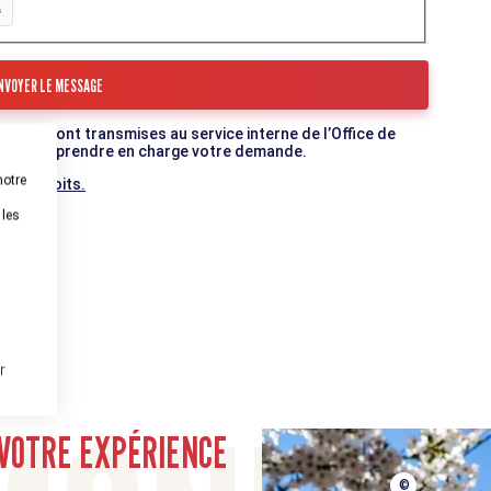
mulaire sont transmises au service interne de l’Office de
c qui va prendre en charge votre demande.
notre
 vos droits.
 les
r
munauté
VOTRE EXPÉRIENCE
©