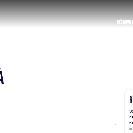
DÉCOUVRIR
À
R
So
de
ne
M