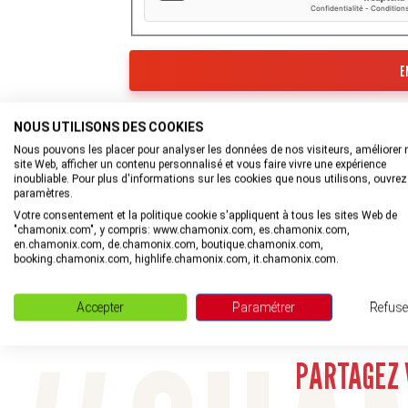
Les informations recueillies à partir de ce for
Tourisme de la Vallée de Chamonix-Mont-Blan
NOUS UTILISONS DES COOKIES
Nous pouvons les placer pour analyser les données de nos visiteurs, améliorer 
En savoir plus sur la gestion de vos données et
site Web, afficher un contenu personnalisé et vous faire vivre une expérience
inoubliable. Pour plus d'informations sur les cookies que nous utilisons, ouvrez
paramètres.
Votre consentement et la politique cookie s'appliquent à tous les sites Web de
"chamonix.com", y compris: www.chamonix.com, es.chamonix.com,
en.chamonix.com, de.chamonix.com, boutique.chamonix.com,
booking.chamonix.com, highlife.chamonix.com, it.chamonix.com.
Accepter
Paramétrer
Refuse
Rejoignez la com
PARTAGEZ 