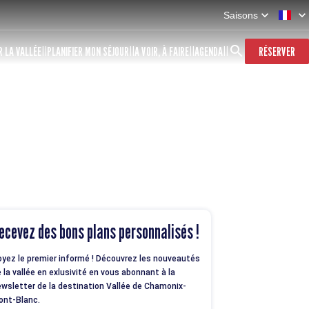
Saisons
 LA VALLÉE
PLANIFIER MON SÉJOUR
A VOIR, À FAIRE
AGENDA
RÉSERVER
ecevez des bons plans personnalisés !
yez le premier informé ! Découvrez les nouveautés
 la vallée en exlusivité en vous abonnant à la
wsletter de la destination Vallée de Chamonix-
ont-Blanc.