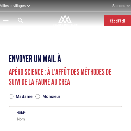
Aller
Villes et villages
Saisons
au
contenu
principal
RÉSERVER
ENVOYER UN MAIL À
APÉRO SCIENCE : À L’AFFÛT DES MÉTHODES DE
SUIVI DE LA FAUNE AU CREA
TITRE
Madame
Monsieur
NOM