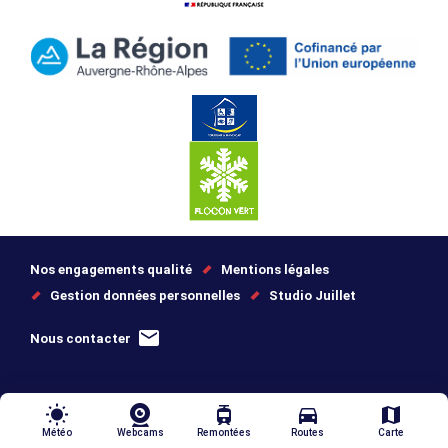
Nos engagements qualité
Mentions légales
Gestion données personnelles
Studio Juillet
Nous contacter
wb_sunny
tram
directions_car
map
Météo
Webcams
Remontées
Routes
Carte