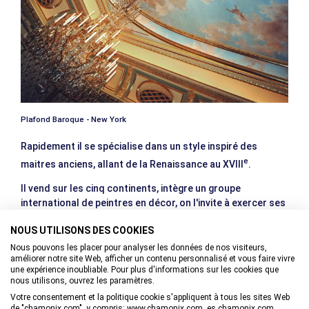
Plafond Baroque - New York
Rapidement il se spécialise dans un style inspiré des
e
maitres anciens, allant de la Renaissance au XVIII
.
Il vend sur les cinq continents, intègre un groupe
international de peintres en décor, on l'invite à exercer ses
talents de professeur aux Etats -Unis, en Suède, en Italie
NOUS UTILISONS DES COOKIES
et en Belgique.
Nous pouvons les placer pour analyser les données de nos visiteurs,
améliorer notre site Web, afficher un contenu personnalisé et vous faire vivre
une expérience inoubliable. Pour plus d'informations sur les cookies que
nous utilisons, ouvrez les paramètres.
Votre consentement et la politique cookie s'appliquent à tous les sites Web
de "chamonix.com", y compris: www.chamonix.com, es.chamonix.com,