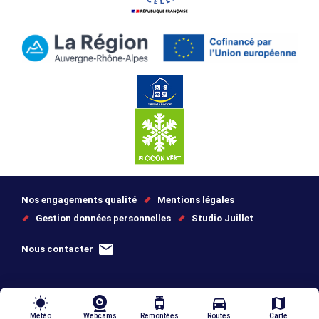
Nos engagements qualité
Mentions légales
Gestion données personnelles
Studio Juillet
Nous contacter
wb_sunny
tram
directions_car
map
Météo
Webcams
Remontées
Routes
Carte