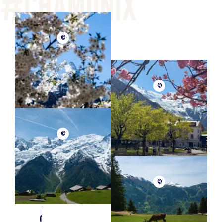
©
©
©
©