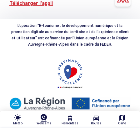
Télécharger l'appli
L'opération "E-tourisme : le développement numérique et la
promotion digitale au service du territoire et de l'expérience client
et utilisateur" est cofinancée par l'Union européenne et la Région
Auvergne-Rhône-Alpes dans le cadre du FEDER.
wb_sunny
tram
directions_car
map
Météo
Webcams
Remontées
Routes
Carte