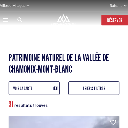
Aller
Villes et villages
Saisons
au
contenu
principal
RÉSERVER
PATRIMOINE NATUREL DE LA VALLÉE DE
CHAMONIX-MONT-BLANC
VOIR LA CARTE
TRIER & FILTRER
31
résultats trouvés