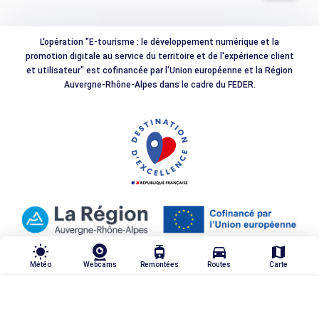
L'opération "E-tourisme : le développement numérique et la
promotion digitale au service du territoire et de l'expérience client
et utilisateur" est cofinancée par l'Union européenne et la Région
Auvergne-Rhône-Alpes dans le cadre du FEDER.
wb_sunny
tram
directions_car
map
Météo
Webcams
Remontées
Routes
Carte
TRIER & FILTRER
highlight_off