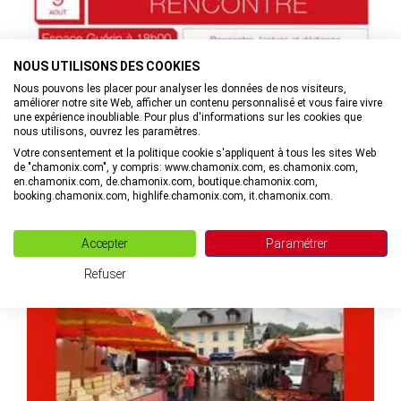
NOUS UTILISONS DES COOKIES
Nous pouvons les placer pour analyser les données de nos visiteurs,
améliorer notre site Web, afficher un contenu personnalisé et vous faire vivre
une expérience inoubliable. Pour plus d'informations sur les cookies que
nous utilisons, ouvrez les paramètres.
Rencontre avec Christian Vincent pour "SOS Glaciers"
Votre consentement et la politique cookie s'appliquent à tous les sites Web
de "chamonix.com", y compris: www.chamonix.com, es.chamonix.com,
en.chamonix.com, de.chamonix.com, boutique.chamonix.com,
à Chamonix-Mont-Blanc
booking.chamonix.com, highlife.chamonix.com, it.chamonix.com.
MAIL
+33(0)4. VOIR LE NUMÉRO
Accepter
Paramétrer
Refuser
20/07-31/08/26