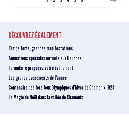
east
1
2
3
4
5
6
DÉCOUVREZ ÉGALEMENT
Temps forts, grandes manifestations
Animations spéciales enfants aux Houches
Formulaire proposez votre évènement
Les grands évènements de l'année
Centenaire des 1ers Jeux Olympiques d’hiver de Chamonix 1924
La Magie de Noël dans la vallée de Chamonix