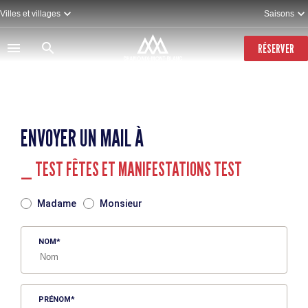
Aller
Villes et villages
Saisons
au
contenu
principal
RÉSERVER
ENVOYER UN MAIL À
_ TEST FÊTES ET MANIFESTATIONS TEST
TITRE
Madame
Monsieur
NOM
PRÉNOM