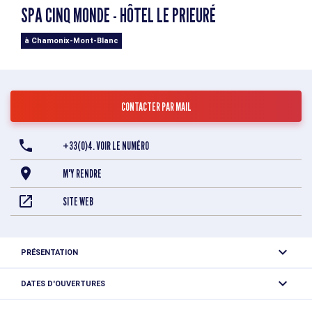
SPA CINQ MONDE - HÔTEL LE PRIEURÉ
à Chamonix-Mont-Blanc
CONTACTER PAR MAIL
+33(0)4. VOIR LE NUMÉRO
M'Y RENDRE
SITE WEB
PRÉSENTATION
Compléments accueil
DATES D'OUVERTURES
Ouvert tous les jours.
L' espace bien-être et fitness est accessible gratuitement