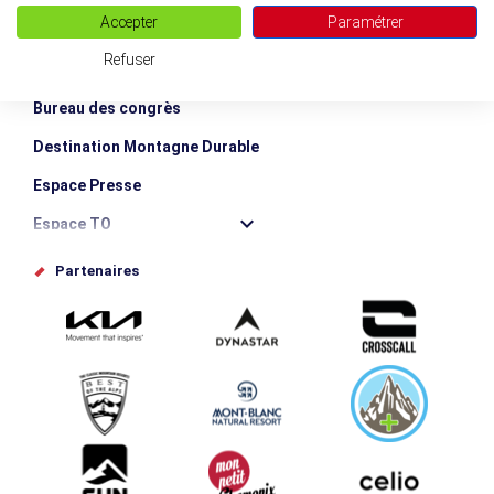
Accepter
Paramétrer
Blog Vallée de Chamonix
Refuser
Boutique en ligne
Bureau des congrès
Destination Montagne Durable
Espace Presse
Espace TO
Offices de tourisme
Partenaires
Photothèque
Proposez votre évènement
Service groupes et séminaires
Téléchargements
Tourisme et handicap