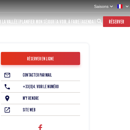
Saisons
 LA VALLÉE
PLANIFIER MON SÉJOUR
A VOIR, À FAIRE
AGENDA
RÉSERVER
RÉSERVER EN LIGNE
CONTACTER PAR MAIL
+33(0)4. VOIR LE NUMÉRO
M'Y RENDRE
SITE WEB