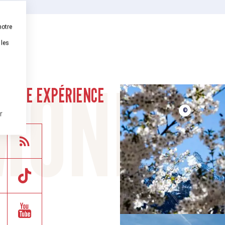
notre
 les
munauté
VOTRE EXPÉRIENCE
©
r