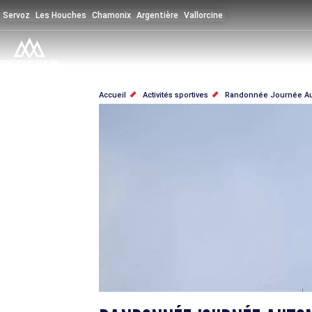
Aller
Servoz
Les Houches
Chamonix
Argentière
Vallorcine
au
contenu
principal
FIL
Accueil
Activités sportives
Randonnée Journée Au
D'ARIANE