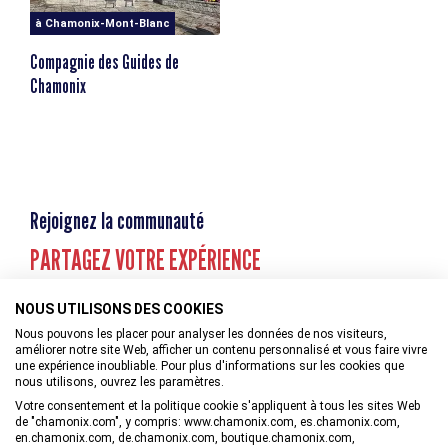
glaciaire magnifique. Au Col de Charmotane (3 015m), nous
à Chamonix-Mont-Blanc
obliquons en direction de la Cabane des Vignettes (3
160m) dominant les glaciers du secteur. Nuit à la Cabane.
Compagnie des Guides de
Dénivelé positif : 770m / Dénivelé négatif : 80 m
Chamonix
Jour 5 De la Cabane des Vignettes à la Cabane Bertol
Nous débutons notre journée par une courte descente
pour gagner le Glacier du Mont Collon que nous
remontons jusqu’au Col de l’Evêque (3 392m). Nous
descendons ensuite le Haut Glacier d’Arolla jusqu’au plan
Rejoignez la communauté
de Bertol (2 550m) d’où nous débutons notre montée à la
cabane Bertol (3 311m). Perchée sur un promontoire
PARTAGEZ VOTRE EXPÉRIENCE
rocheux, la cabane nécessite de gravir des échelles pour
l’atteindre.
Dénivelé positif : 950 m / Dénivelé négatif : 1 050 m
NOUS UTILISONS DES COOKIES
Nous pouvons les placer pour analyser les données de nos visiteurs,
Jour 6 De la Cabane Bertol à la Cabane Schonbiel
améliorer notre site Web, afficher un contenu personnalisé et vous faire vivre
une expérience inoubliable. Pour plus d'informations sur les cookies que
Nous commençons par descendre les échelles que nous
nous utilisons, ouvrez les paramètres.
avons gravies la veille. Nous traversons le grand plateau
Votre consentement et la politique cookie s'appliquent à tous les sites Web
du Glacier du Mont Miné pour atteindre Tête Blanche (3
de "chamonix.com", y compris: www.chamonix.com, es.chamonix.com,
710 m). C’est un magnifique belvédère sur la Dent Blanche
en.chamonix.com, de.chamonix.com, boutique.chamonix.com,