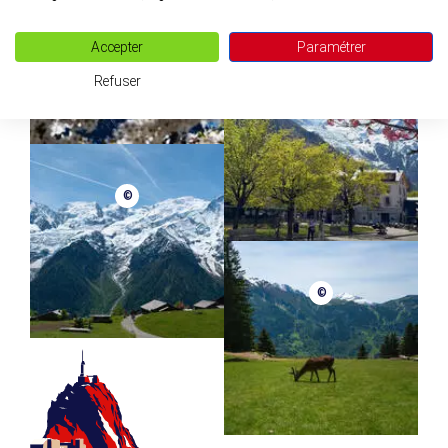
©
Accepter
Paramétrer
Refuser
©
©
©