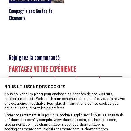
AGE MINIMUM
escalator_warning_black
18 ans
Compagnie des Guides de
Chamonix
Rejoignez la communauté
PARTAGEZ VOTRE EXPÉRIENCE
NOUS UTILISONS DES COOKIES
Nous pouvons les placer pour analyser les données de nos visiteurs,
améliorer notre site Web, afficher un contenu personnalisé et vous faire vivre
une expérience inoubliable. Pour plus d'informations sur les cookies que
nous utilisons, ouvrez les paramètres.
Votre consentement et la politique cookie s'appliquent à tous les sites Web
de "chamonix.com", y compris: www.chamonix.com, es.chamonix.com,
en.chamonix.com, de.chamonix.com, boutique.chamonix.com,
booking.chamonix.com, highlife.chamonix.com, it.chamonix.com.