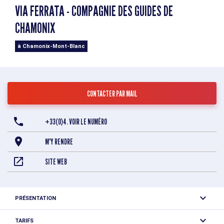
VIA FERRATA - COMPAGNIE DES GUIDES DE
CHAMONIX
à Chamonix-Mont-Blanc
CONTACTER PAR MAIL
+33(0)4. VOIR LE NUMÉRO
M'Y RENDRE
SITE WEB
PRÉSENTATION
Pour vous initier à la verticalité et vivre une expérience
TARIFS