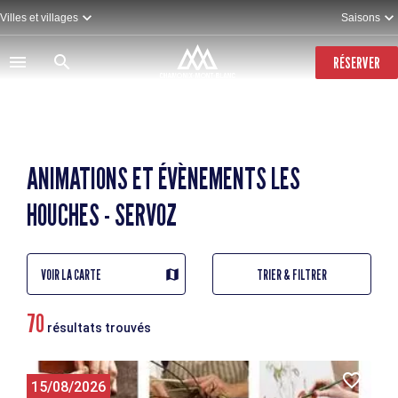
Aller
Villes et villages
Saisons
au
contenu
principal
RÉSERVER
ANIMATIONS ET ÉVÈNEMENTS LES
HOUCHES - SERVOZ
VOIR LA CARTE
TRIER & FILTRER
70
résultats trouvés
15/08/2026