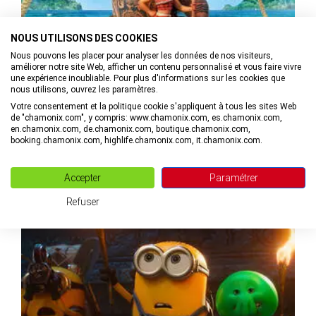
NOUS UTILISONS DES COOKIES
Nous pouvons les placer pour analyser les données de nos visiteurs,
améliorer notre site Web, afficher un contenu personnalisé et vous faire vivre
une expérience inoubliable. Pour plus d'informations sur les cookies que
nous utilisons, ouvrez les paramètres.
Cinéma enfants « Vaiana, la légende du bout du monde »
Votre consentement et la politique cookie s'appliquent à tous les sites Web
de "chamonix.com", y compris: www.chamonix.com, es.chamonix.com,
en.chamonix.com, de.chamonix.com, boutique.chamonix.com,
booking.chamonix.com, highlife.chamonix.com, it.chamonix.com.
aux Houches
MAIL
+33(0)4. VOIR LE NUMÉRO
Accepter
Paramétrer
Refuser