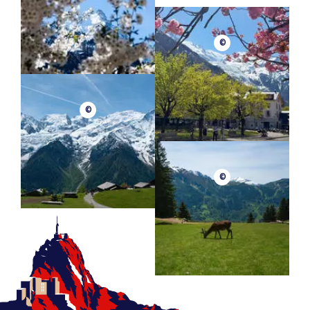
©
©
©