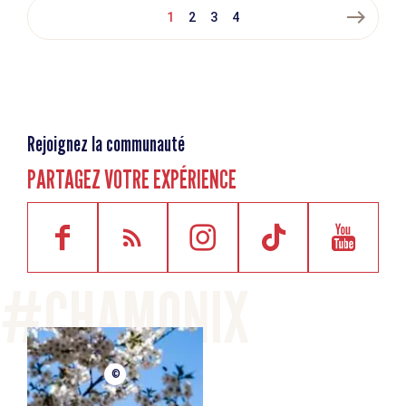
east
1
2
3
4
Rejoignez la communauté
PARTAGEZ VOTRE EXPÉRIENCE
©