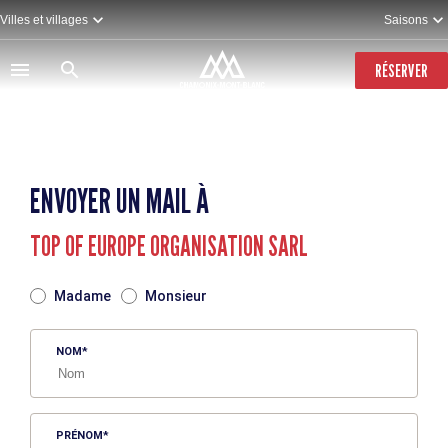
Aller
Villes et villages
Saisons
au
contenu
principal
RÉSERVER
ENVOYER UN MAIL À
TOP OF EUROPE ORGANISATION SARL
TITRE
Madame
Monsieur
NOM
PRÉNOM