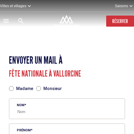
Aller
Villes et villages
Saisons
au
contenu
principal
RÉSERVER
ENVOYER UN MAIL À
FÊTE NATIONALE À VALLORCINE
TITRE
Madame
Monsieur
NOM
PRÉNOM