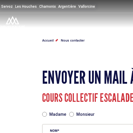
Aller
Servoz
Les Houches
Chamonix
Argentière
Vallorcine
au
contenu
principal
FIL
Accueil
Nous contacter
D'ARIANE
ENVOYER UN MAIL 
COURS COLLECTIF ESCALAD
TITRE
Madame
Monsieur
NOM