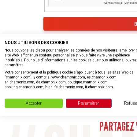
Les informations recueillies à partir de ce for
Tourisme de la Vallée de Chamonix-Mont-Blan
NOUS UTILISONS DES COOKIES
Nous pouvons les placer pour analyser les données de nos visiteurs, améliorer 
En savoir plus sur la gestion de vos données et
site Web, afficher un contenu personnalisé et vous faire vivre une expérience
inoubliable. Pour plus d'informations sur les cookies que nous utilisons, ouvrez
paramètres.
Votre consentement et la politique cookie s'appliquent à tous les sites Web de
"chamonix.com", y compris: www.chamonix.com, es.chamonix.com,
en.chamonix.com, de.chamonix.com, boutique.chamonix.com,
booking.chamonix.com, highlife.chamonix.com, it.chamonix.com.
Accepter
Paramétrer
Refuse
Rejoignez la com
PARTAGEZ 