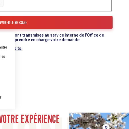
mulaire sont transmises au service interne de l’Office de
c qui va prendre en charge votre demande.
notre
 vos droits.
 les
r
munauté
VOTRE EXPÉRIENCE
©