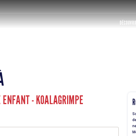
DÉCOUVRIR
À
E ENFANT - KOALAGRIMPE
R
So
de
ne
M