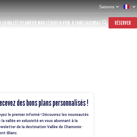
Saisons
 LA VALLÉE
PLANIFIER MON SÉJOUR
A VOIR, À FAIRE
AGENDA
RÉSERVER
ecevez des bons plans personnalisés !
yez le premier informé ! Découvrez les nouveautés
 la vallée en exlusivité en vous abonnant à la
wsletter de la destination Vallée de Chamonix-
ont-Blanc.