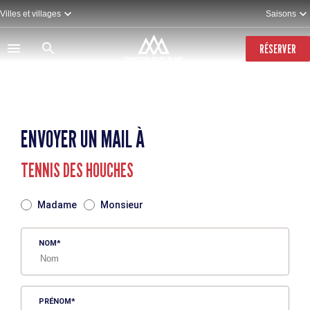
Aller
Villes et villages
Saisons
au
contenu
principal
RÉSERVER
ENVOYER UN MAIL À
TENNIS DES HOUCHES
TITRE
Madame
Monsieur
NOM
PRÉNOM