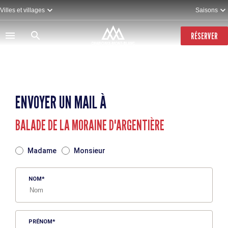
Aller
Villes et villages
Saisons
au
contenu
principal
RÉSERVER
ENVOYER UN MAIL À
BALADE DE LA MORAINE D'ARGENTIÈRE
TITRE
Madame
Monsieur
NOM
PRÉNOM