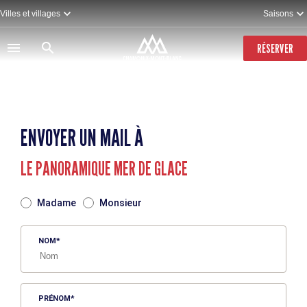
Aller
Villes et villages
Saisons
au
contenu
principal
RÉSERVER
ENVOYER UN MAIL À
LE PANORAMIQUE MER DE GLACE
TITRE
Madame
Monsieur
NOM
PRÉNOM