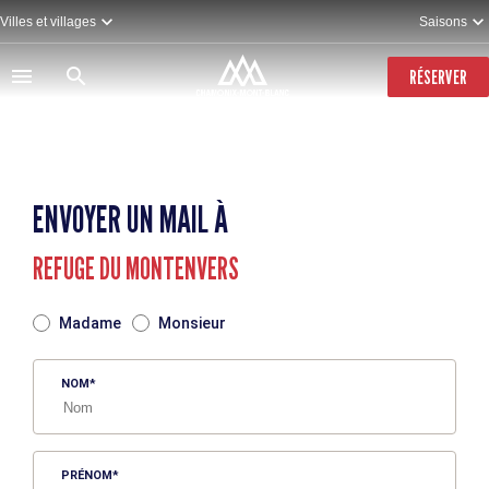
Aller
Villes et villages
Saisons
au
contenu
principal
RÉSERVER
ENVOYER UN MAIL À
REFUGE DU MONTENVERS
TITRE
Madame
Monsieur
NOM
PRÉNOM