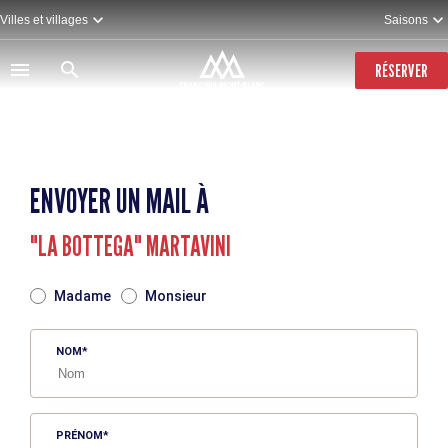
Aller
Villes et villages
Saisons
au
contenu
principal
RÉSERVER
ENVOYER UN MAIL À
"LA BOTTEGA" MARTAVINI
TITRE
Madame
Monsieur
NOM
PRÉNOM