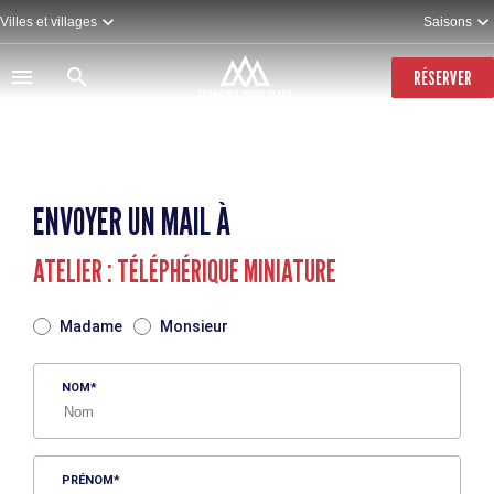
Aller
Villes et villages
Saisons
au
contenu
principal
RÉSERVER
ENVOYER UN MAIL À
ATELIER : TÉLÉPHÉRIQUE MINIATURE
TITRE
Madame
Monsieur
NOM
PRÉNOM