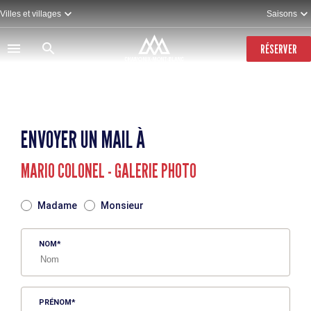
Aller
Villes et villages
Saisons
au
contenu
principal
RÉSERVER
ENVOYER UN MAIL À
MARIO COLONEL - GALERIE PHOTO
TITRE
Madame
Monsieur
NOM
PRÉNOM