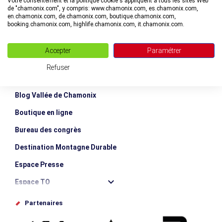
Votre consentement et la politique cookie s'appliquent à tous les sites Web
de "chamonix.com", y compris: www.chamonix.com, es.chamonix.com,
en.chamonix.com, de.chamonix.com, boutique.chamonix.com,
booking.chamonix.com, highlife.chamonix.com, it.chamonix.com.
Accepter
Paramétrer
Refuser
Blog Vallée de Chamonix
Boutique en ligne
Bureau des congrès
Destination Montagne Durable
Espace Presse
Espace TO
Offices de tourisme
Partenaires
Photothèque