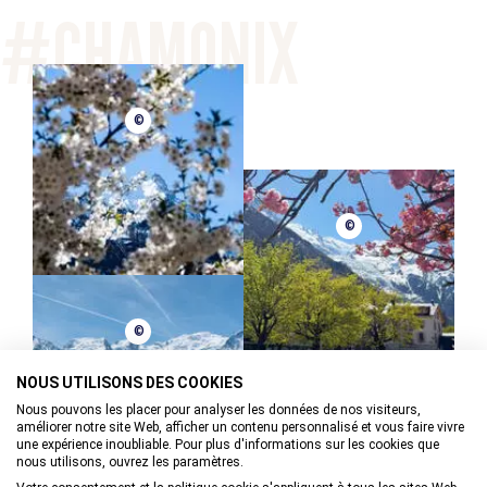
pour redevenir pleinement vous-même à votre plein
potentiel. Expérience hors du commun à découvrir !
Hypnose & Hypnose régressive pour vous accompagner
sur :
Stress / Surcharge mentale - Troubles du sommeil -
©
Angoisses - Confiance en soi - Troubles alimentaires -
Perte de poids - Phobies - Addictions - Liens
transgénérationnels et karmiques etc...
Une méthode profonde qui allie énergétique et hypnose
©
positive.
Géobiologie : harmonisation et nettoyage énergétique des
lieux de vie (maison, appartement, bureau...)
Travail sur 2 séances de 2h.
©
NOUS UTILISONS DES COOKIES
Nous pouvons les placer pour analyser les données de nos visiteurs,
améliorer notre site Web, afficher un contenu personnalisé et vous faire vivre
©
une expérience inoubliable. Pour plus d'informations sur les cookies que
nous utilisons, ouvrez les paramètres.