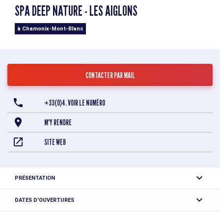
SPA DEEP NATURE - LES AIGLONS
à Chamonix-Mont-Blanc
CONTACTER PAR MAIL
+33(0)4. VOIR LE NUMÉRO
M'Y RENDRE
SITE WEB
PRÉSENTATION
Compléments accueil
DATES D'OUVERTURES
Ouvert tous les jours.
Peignoir et serviette fournis