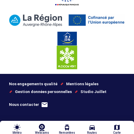
Nos engagements qualité
Mentions légales
Gestion données personnelles
Studio Juillet
Nous contacter
wb_sunny
tram
directions_car
map
Météo
Webcams
Remontées
Routes
Carte