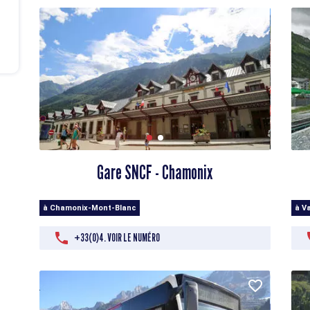
Gare SNCF - Chamonix
à Chamonix-Mont-Blanc
à Va
+33(0)4. VOIR LE NUMÉRO