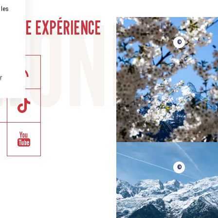
munauté
 les
VOTRE EXPÉRIENCE
©
r
©