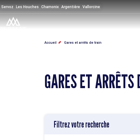
Aller
Servoz
Les Houches
Chamonix
Argentière
Vallorcine
au
contenu
principal
FIL
Accueil
Gares et arrêts de train
D'ARIANE
GARES ET ARRÊTS 
Filtrez votre recherche