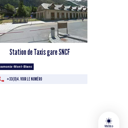
Station de Taxis gare SNCF
hamonix-Mont-Blanc
+33(0)4. VOIR LE NUMÉRO
wb_sunny
Météo