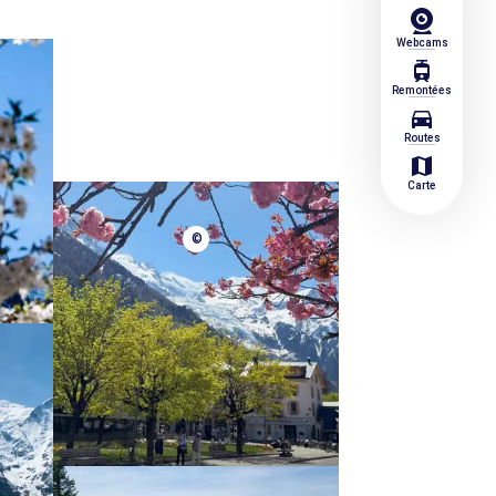
Webcams
tram
Remontées
directions_car
Routes
map
Carte
©