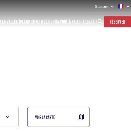
Saisons
 LA VALLÉE
PLANIFIER MON SÉJOUR
A VOIR, À FAIRE
AGENDA
RÉSERVER
VOIR LA CARTE