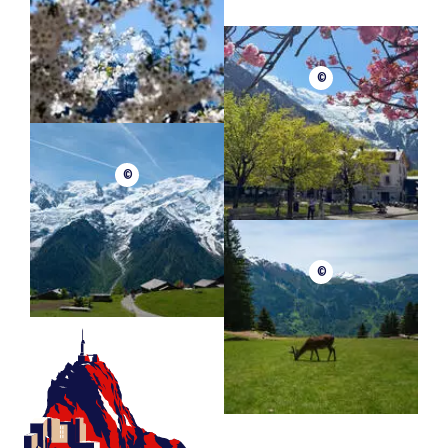
©
©
©