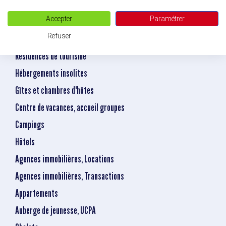
Locations saisonnières
Accepter
Paramétrer
chambres avec jacuzzi privatif chamonix
Refuser
Villages de vacances
Résidences de tourisme
Hébergements insolites
Gîtes et chambres d'hôtes
Centre de vacances, accueil groupes
Campings
Hôtels
Agences immobilières, Locations
Agences immobilières, Transactions
Appartements
Auberge de jeunesse, UCPA