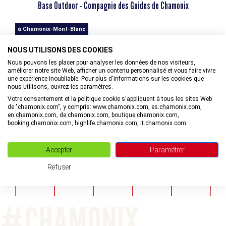
Base Outdoor - Compagnie des Guides de Chamonix
à Chamonix-Mont-Blanc
NOUS UTILISONS DES COOKIES
MAIL
+33(0)4. VOIR LE NUMÉRO
Nous pouvons les placer pour analyser les données de nos visiteurs,
améliorer notre site Web, afficher un contenu personnalisé et vous faire vivre
une expérience inoubliable. Pour plus d'informations sur les cookies que
nous utilisons, ouvrez les paramètres.
Votre consentement et la politique cookie s'appliquent à tous les sites Web
de "chamonix.com", y compris: www.chamonix.com, es.chamonix.com,
en.chamonix.com, de.chamonix.com, boutique.chamonix.com,
Rejoignez la communauté
booking.chamonix.com, highlife.chamonix.com, it.chamonix.com.
PARTAGEZ VOTRE EXPÉRIENCE
Accepter
Paramétrer
Refuser