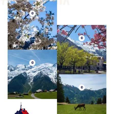
©
©
©
©