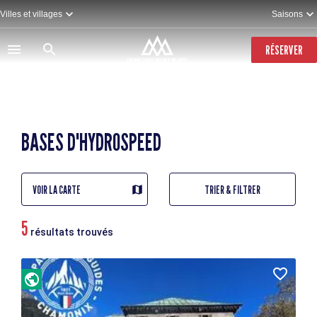
Aller
Villes et villages
Saisons
au
contenu
principal
RÉSERVER
BASES D'HYDROSPEED
VOIR LA CARTE
TRIER & FILTRER
5
résultats trouvés