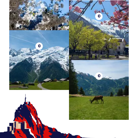
©
©
©