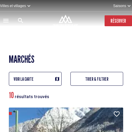
Aller
Villes et villages
Saisons
au
contenu
principal
RÉSERVER
MARCHÉS
VOIR LA CARTE
TRIER & FILTRER
10
résultats trouvés