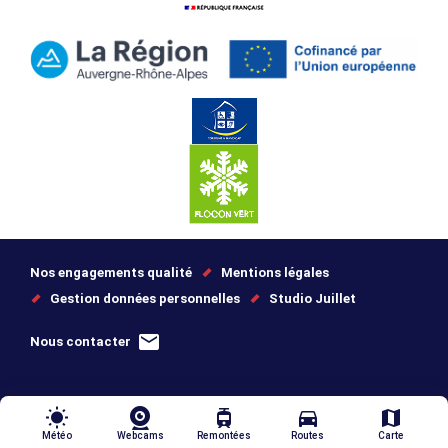
Nos engagements qualité
Mentions légales
Gestion données personnelles
Studio Juillet
Nous contacter
wb_sunny
tram
directions_car
map
Météo
Webcams
Remontées
Routes
Carte