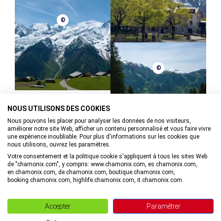
©
©
NOUS UTILISONS DES COOKIES
Nous pouvons les placer pour analyser les données de nos visiteurs,
améliorer notre site Web, afficher un contenu personnalisé et vous faire vivre
une expérience inoubliable. Pour plus d'informations sur les cookies que
nous utilisons, ouvrez les paramètres.
Votre consentement et la politique cookie s'appliquent à tous les sites Web
de "chamonix.com", y compris: www.chamonix.com, es.chamonix.com,
en.chamonix.com, de.chamonix.com, boutique.chamonix.com,
booking.chamonix.com, highlife.chamonix.com, it.chamonix.com.
Blog Vallée de Chamonix
Boutique en ligne
Accepter
Paramétrer
Bureau des congrès