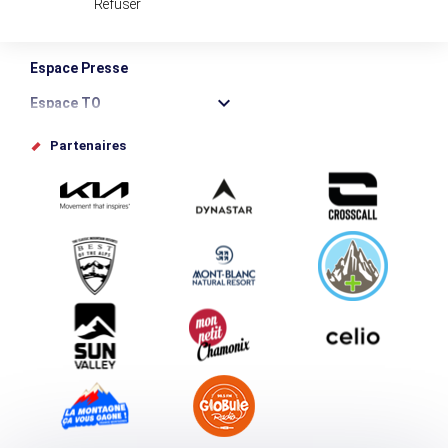
Refuser
Destination Montagne Durable
Espace Presse
Espace TO
Offices de tourisme
Partenaires
Photothèque
Proposez votre évènement
Service groupes et séminaires
Téléchargements
Tourisme et handicap