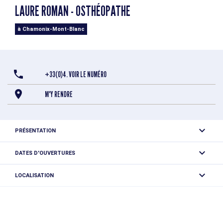
LAURE ROMAN - OSTHÉOPATHE
à Chamonix-Mont-Blanc
+33(0)4. VOIR LE NUMÉRO
M'Y RENDRE
PRÉSENTATION
DATES D'OUVERTURES
Du 01/12 au 01/12 tous les jours.
LOCALISATION
Laure Roman - Osthéopathe
745 route coutet champion
74400 Chamonix-Mont-Blanc