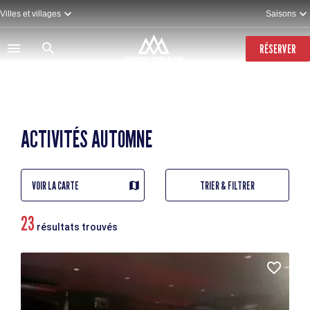
Aller
Villes et villages
Saisons
au
contenu
principal
RÉSERVER
ACTIVITÉS AUTOMNE
VOIR LA CARTE
TRIER & FILTRER
23
résultats trouvés