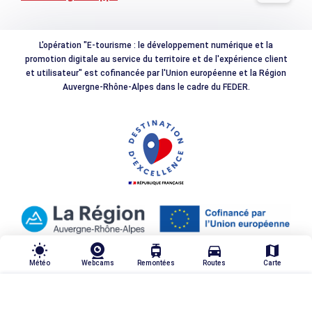
L'opération "E-tourisme : le développement numérique et la
promotion digitale au service du territoire et de l'expérience client
et utilisateur" est cofinancée par l'Union européenne et la Région
Auvergne-Rhône-Alpes dans le cadre du FEDER.
wb_sunny
tram
directions_car
map
Météo
Webcams
Remontées
Routes
Carte
TRIER & FILTRER
highlight_off