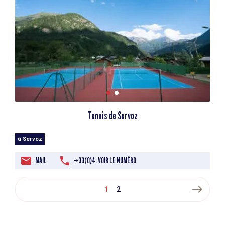
Tennis de Servoz
à Servoz
MAIL
+33(0)4. VOIR LE NUMÉRO
east
1
2