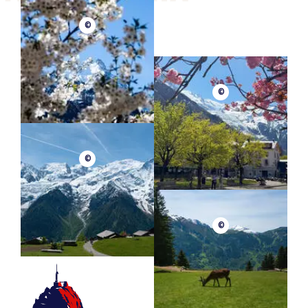
©
©
©
©