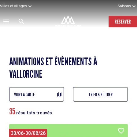
Aller
Villes et villages
Saisons
au
contenu
principal
RÉSERVER
ANIMATIONS ET ÉVÈNEMENTS À
VALLORCINE
VOIR LA CARTE
TRIER & FILTRER
35
résultats trouvés
30/06-30/08/26