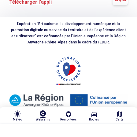
Télécharger l'appli
L'opération "E-tourisme : le développement numérique et la
promotion digitale au service du territoire et de l'expérience client
et utilisateur" est cofinancée par l'Union européenne et la Région
Auvergne-Rhône-Alpes dans le cadre du FEDER.
wb_sunny
tram
directions_car
map
Météo
Webcams
Remontées
Routes
Carte