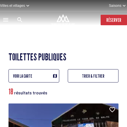
Aller
Villes et villages
Saisons
au
contenu
principal
RÉSERVER
TOILETTES PUBLIQUES
VOIR LA CARTE
TRIER & FILTRER
18
résultats trouvés