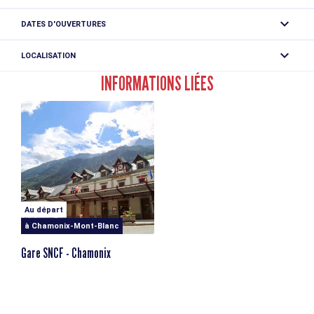
Gratuit
DATES D'OUVERTURES
Toute l'année tous les jours de 0h01 à 23h59.
LOCALISATION
Toilettes publiques - Cimetière
INFORMATIONS LIÉES
86 chemin du Biolay
74400 Chamonix-Mont-Blanc
Arrêt de bus le plus proche: Montenvers - Mer de Glace
Arrêt de train le plus proche: Gare de Chamonix-Mont-
Blanc
Parking à proximité: Le Biollay
Au départ
à Chamonix-Mont-Blanc
Gare SNCF - Chamonix