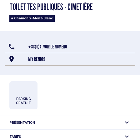
TOILETTES PUBLIQUES - CIMETIÈRE
à Chamonix-Mont-Blanc
+33(0)4. VOIR LE NUMÉRO
M'Y RENDRE
PARKING
GRATUIT
PRÉSENTATION
Situées à proximité du cimetière du Biollay
TARIFS